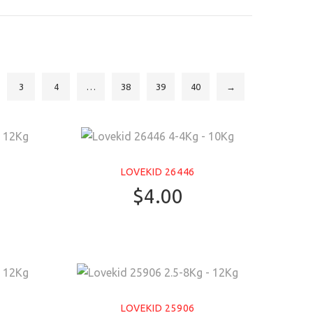
3
4
…
38
39
40
→
LOVEKID 26446
$
4.00
LOVEKID 25906