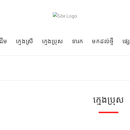
រដើម
ក្មេងស្រី
ក្មេងប្រុស
ទារក
មកដល់ថ្មី
ផ្
ក្មេងប្រុស